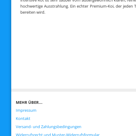
intensive Rot ist sehr sauber vom außergewöhnlich klaren, rein
hochwertige Ausstrahlung. Ein echter Premium‑Koi, der jeden Te
bereiten wird.
MEHR ÜBER...
Impressum
Kontakt
Versand- und Zahlungsbedingungen
Widerrufsrecht und Muster-Widerrufsformular