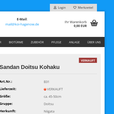
Login
Merkzettel
E-Mail
:
Ihr Warenkorb
mail@koi-hagenow.de
0,00 EUR
R
BIOTÜRME
ZUBEHÖR
PFLEGE
ANLAGE
ÜBER UNS
VERKAUFT
Sandan Doitsu Kohaku
Art.Nr.:
B31
Lieferzeit:
VERKAUFT
Größe:
ca. 45-50cm
Gruppe:
Doitsu
Herkunft:
Niigata