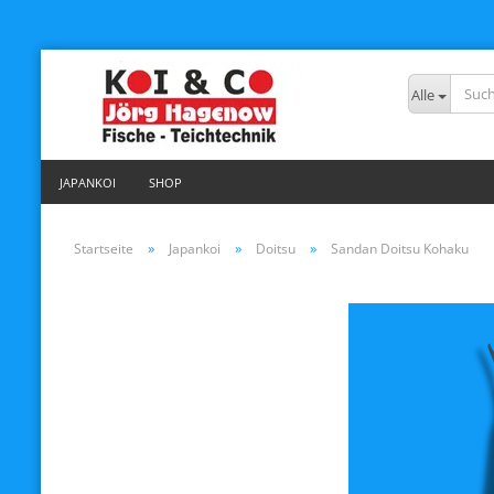
Alle
JAPANKOI
SHOP
»
»
»
Startseite
Japankoi
Doitsu
Sandan Doitsu Kohaku