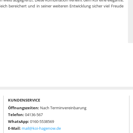
en Weiß abgegrenzt. Diese Kombination verleiht dem Koi eine elegante,
ich bereichert und in seiner weiteren Entwicklung sicher viel Freude
KUNDENSERVICE
Öffnungszeiten:
Nach Terminvereinbarung
Telefon:
04136-567
WhatsApp:
0160-5538569
E-Mail:
mail@koi-hagenow.de