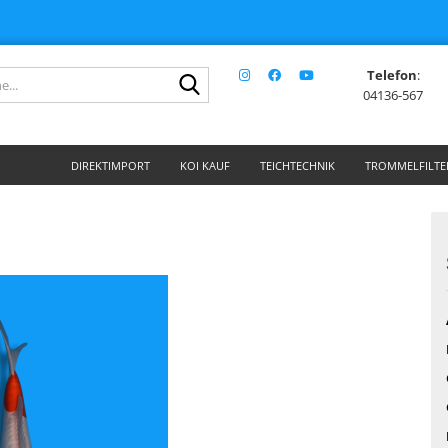
Telefon
:
Suche...
04136-567
DIREKTIMPORT
KOI KAUF
TEICHTECHNIK
TROMMELFILTE