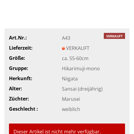
VERKAUFT
Art.Nr.:
A43
Lieferzeit:
VERKAUFT
Größe:
ca. 55-60cm
Gruppe:
Hikarimuji-mono
Herkunft:
Niigata
Alter:
Sansai (dreijährig)
Züchter:
Marusei
Geschlecht :
weiblich
Dieser Artikel ist nicht mehr verfügbar.