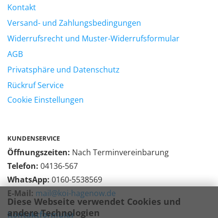
Kontakt
Versand- und Zahlungsbedingungen
Widerrufsrecht und Muster-Widerrufsformular
AGB
Privatsphäre und Datenschutz
Rückruf Service
Cookie Einstellungen
KUNDENSERVICE
Öffnungszeiten:
Nach Terminvereinbarung
Telefon:
04136-567
WhatsApp:
0160-5538569
E-Mail:
mail@koi-hagenow.de
Diese Webseite verwendet Cookies und
andere Technologien
Kontaktformular