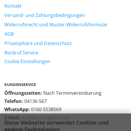
Kontakt
Versand- und Zahlungsbedingungen
Widerrufsrecht und Muster-Widerrufsformular
AGB
Privatsphäre und Datenschutz
Rückruf Service
Cookie Einstellungen
KUNDENSERVICE
Öffnungszeiten:
Nach Terminvereinbarung
Telefon:
04136-567
WhatsApp:
0160-5538569
E-Mail:
mail@koi-hagenow.de
Diese Webseite verwendet Cookies und
andere Technologien
Kontaktformular