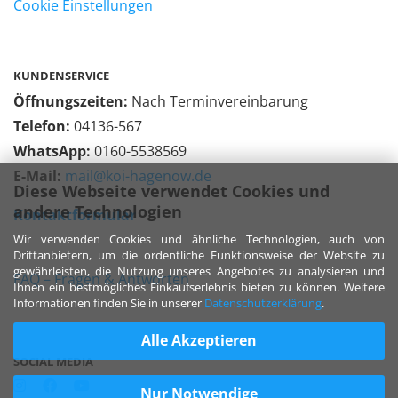
Cookie Einstellungen
KUNDENSERVICE
Öffnungszeiten:
Nach Terminvereinbarung
Telefon:
04136-567
WhatsApp:
0160-5538569
E-Mail:
mail@koi-hagenow.de
Diese Webseite verwendet Cookies und
andere Technologien
Kontaktformular
Wir verwenden Cookies und ähnliche Technologien, auch von
Drittanbietern, um die ordentliche Funktionsweise der Website zu
gewährleisten, die Nutzung unseres Angebotes zu analysieren und
FAQ – Fragen & Antworten
Ihnen ein bestmögliches Einkaufserlebnis bieten zu können. Weitere
Informationen finden Sie in unserer
Datenschutzerklärung
.
Alle Akzeptieren
SOCIAL MEDIA
Nur Notwendige