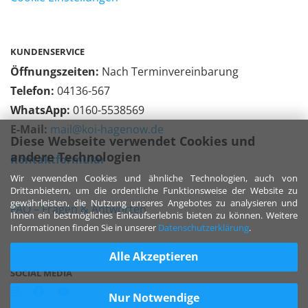
KUNDENSERVICE
Öffnungszeiten:
Nach Terminvereinbarung
Telefon:
04136-567
WhatsApp:
0160-5538569
E-Mail:
mail@koi-hagenow.de
Diese Webseite verwendet Cookies und
andere Technologien
Kontaktformular
Wir verwenden Cookies und ähnliche Technologien, auch von
Drittanbietern, um die ordentliche Funktionsweise der Website zu
gewährleisten, die Nutzung unseres Angebotes zu analysieren und
FAQ – Fragen & Antworten
Ihnen ein bestmögliches Einkaufserlebnis bieten zu können. Weitere
Informationen finden Sie in unserer
Datenschutzerklärung
.
Alle Akzeptieren
SOCIAL MEDIA
Nur Notwendige