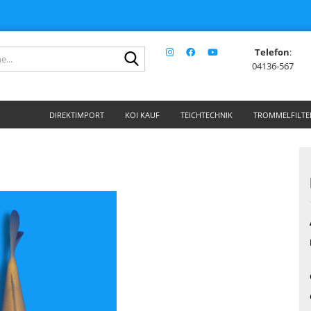
Telefon
:
Suche...
04136-567
DIREKTIMPORT
KOI KAUF
TEICHTECHNIK
TROMMELFILTE