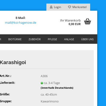
Login
Merkzettel
E-Mail
:
Ihr Warenkorb
mail@koi-hagenow.de
0,00 EUR
R
BIOTÜRME
ZUBEHÖR
PFLEGE
ANLAGE
ÜBER UNS
Karashigoi
Art.Nr.:
A306
Lieferzeit:
ca. 3-4 Tage
(innerhalb Deutschlands)
Größe:
ca. 40-45cm
Gruppe:
Kawarimono