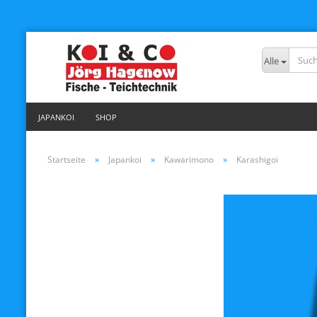
Alle
JAPANKOI
SHOP
»
»
»
Startseite
Japankoi
Kawarimono
Karashigoi