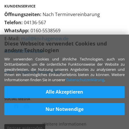
KUNDENSERVICE
Öffnungszeiten:
Nach Terminvereinbarung
Telefon:
04136-567
WhatsApp:
0160-5538569
E-Mail:
mail@koi-hagenow.de
Diese Webseite verwendet Cookies und
andere Technologien
Kontaktformular
Wir verwenden Cookies und ähnliche Technologien, auch von
Drittanbietern, um die ordentliche Funktionsweise der Website zu
gewährleisten, die Nutzung unseres Angebotes zu analysieren und
FAQ – Fragen & Antworten
Ihnen ein bestmögliches Einkaufserlebnis bieten zu können. Weitere
Informationen finden Sie in unserer
Datenschutzerklärung
.
Alle Akzeptieren
SOCIAL MEDIA
Nur Notwendige
Weitere Informationen
Vertrag widerrufen