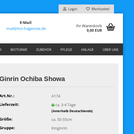
Login
Merkzettel
E-Mail
:
Ihr Warenkorb
mail@koi-hagenow.de
0,00 EUR
R
BIOTÜRME
ZUBEHÖR
PFLEGE
ANLAGE
ÜBER UNS
Ginrin Ochiba Showa
Art.Nr.:
A174
Lieferzeit:
ca. 3-4 Tage
(innerhalb Deutschlands)
Größe:
ca. 50-55cm
Gruppe:
Kinginrin