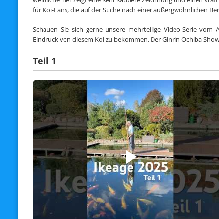
weibliche Tier zeigt eine sehr saubere Zeichnung und einen kräf
für Koi-Fans, die auf der Suche nach einer außergwöhnlichen Bere
Schauen Sie sich gerne unsere mehrteilige Video-Serie vom
Eindruck von diesem Koi zu bekommen. Der Ginrin Ochiba Showa
Teil 1