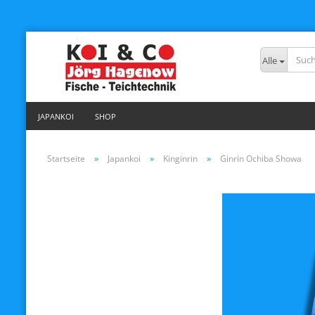
Alle
JAPANKOI
SHOP
»
»
»
Startseite
Japankoi
Kinginrin
Ginrin Ochiba Showa