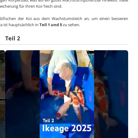
tigen Körperbau, was auf ein gutes Wachstumspotenzial hinweist. Ideal
icherung für Ihren Koi-Teich sind.
 Abfischen der Koi aus dem Wachstumsteich an, um einen besseren
 ist hauptsächlich in
Teil 1 und 5
zu sehen.
Teil 2