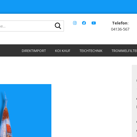
Telefon
:
Suche...
04136-567
DIREKTIMPORT
KOI KAUF
TEICHTECHNIK
TROMMELFILTE