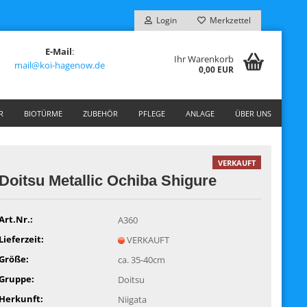
Login
Merkzettel
E-Mail
:
Ihr Warenkorb
mail@koi-hagenow.de
0,00 EUR
R
BIOTÜRME
ZUBEHÖR
PFLEGE
ANLAGE
ÜBER UNS
VERKAUFT
Doitsu Metallic Ochiba Shigure
Art.Nr.:
A360
Lieferzeit:
VERKAUFT
Größe:
ca. 35-40cm
Gruppe:
Doitsu
Herkunft:
Niigata