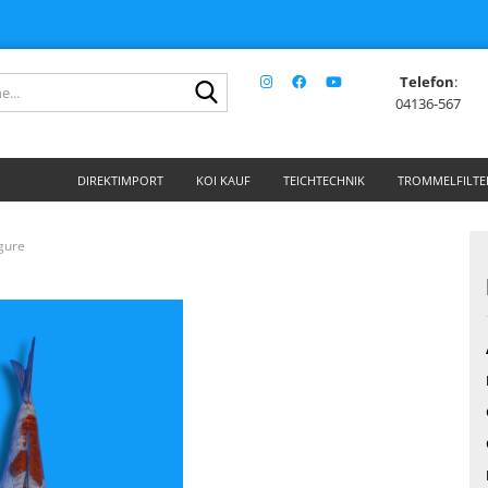
Telefon
:
Suche...
04136-567
DIREKTIMPORT
KOI KAUF
TEICHTECHNIK
TROMMELFILTE
igure