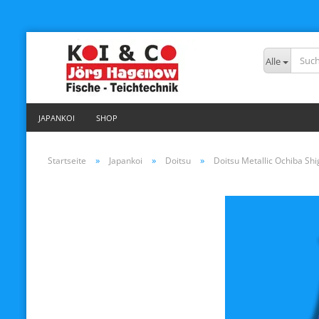
Alle
JAPANKOI
SHOP
»
»
»
Startseite
Japankoi
Doitsu
Doitsu Metallic Ochiba Sh