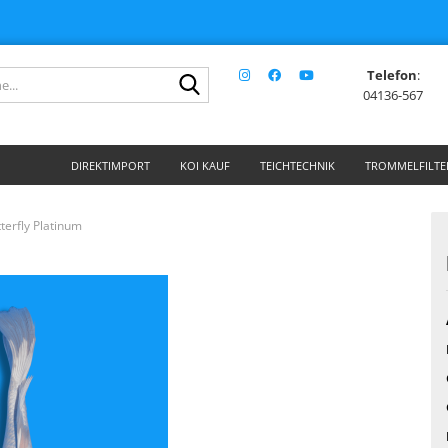
Telefon
:
Suche...
04136-567
DIREKTIMPORT
KOI KAUF
TEICHTECHNIK
TROMMELFILTE
terfly Platinum