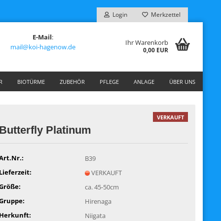
Login
Merkzettel
E-Mail
:
Ihr Warenkorb
mail@koi-hagenow.de
0,00 EUR
R
BIOTÜRME
ZUBEHÖR
PFLEGE
ANLAGE
ÜBER UNS
VERKAUFT
Butterfly Platinum
Art.Nr.:
B39
Lieferzeit:
VERKAUFT
Größe:
ca. 45-50cm
Gruppe:
Hirenaga
Herkunft:
Niigata