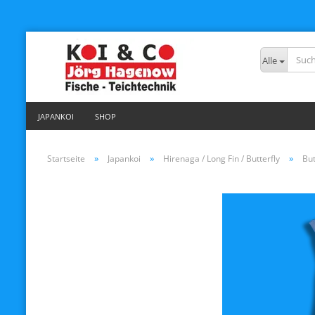
Alle
JAPANKOI
SHOP
»
»
»
Startseite
Japankoi
Hirenaga / Long Fin / Butterfly
But