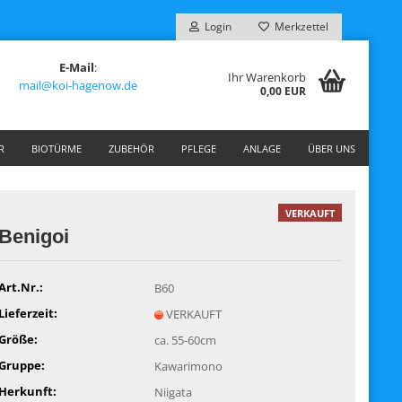
Login
Merkzettel
E-Mail
:
Ihr Warenkorb
mail@koi-hagenow.de
0,00 EUR
R
BIOTÜRME
ZUBEHÖR
PFLEGE
ANLAGE
ÜBER UNS
VERKAUFT
Benigoi
Art.Nr.:
B60
Lieferzeit:
VERKAUFT
Größe:
ca. 55-60cm
Gruppe:
Kawarimono
Herkunft:
Niigata