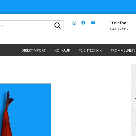
Telefon
:
Suche...
04136-567
DIREKTIMPORT
KOI KAUF
TEICHTECHNIK
TROMMELFILTE