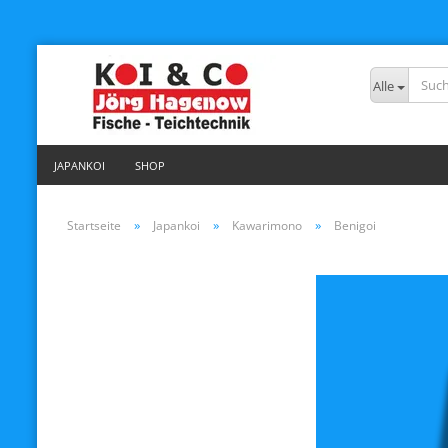
Alle
JAPANKOI
SHOP
»
»
»
Startseite
Japankoi
Kawarimono
Benigoi