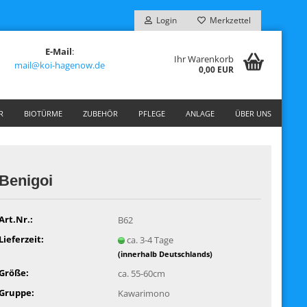
Login
Merkzettel
E-Mail
:
Ihr Warenkorb
mail@koi-hagenow.de
0,00 EUR
R
BIOTÜRME
ZUBEHÖR
PFLEGE
ANLAGE
ÜBER UNS
Benigoi
Art.Nr.:
B62
Lieferzeit:
ca. 3-4 Tage
(innerhalb Deutschlands)
Größe:
ca. 55-60cm
Gruppe:
Kawarimono