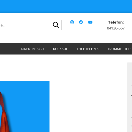
Telefon
:
Suche...
04136-567
DIREKTIMPORT
KOI KAUF
TEICHTECHNIK
TROMMELFILTE