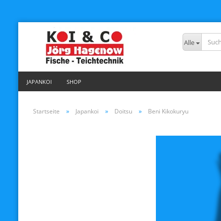
Alle
JAPANKOI
SHOP
»
»
»
Startseite
Japankoi
Doitsu
Beni Kikokuryu