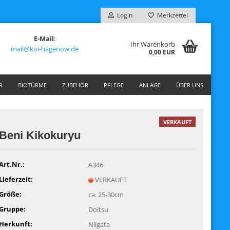
Login
Merkzettel
E-Mail
:
Ihr Warenkorb
mail@koi-hagenow.de
0,00 EUR
R
BIOTÜRME
ZUBEHÖR
PFLEGE
ANLAGE
ÜBER UNS
VERKAUFT
Beni Kikokuryu
Art.Nr.:
A346
Lieferzeit:
VERKAUFT
Größe:
ca. 25-30cm
Gruppe:
Doitsu
Herkunft:
Niigata