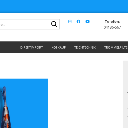
Telefon
:
Suche...
04136-567
DIREKTIMPORT
KOI KAUF
TEICHTECHNIK
TROMMELFILTE