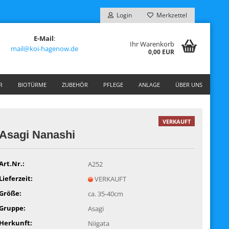
Login
Merkzettel
E-Mail
:
Ihr Warenkorb
mail@koi-hagenow.de
0,00 EUR
R
BIOTÜRME
ZUBEHÖR
PFLEGE
ANLAGE
ÜBER UNS
VERKAUFT
Asagi Nanashi
Art.Nr.:
A252
Lieferzeit:
VERKAUFT
Größe:
ca. 35-40cm
Gruppe:
Asagi
Herkunft:
Niigata