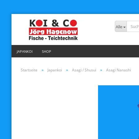
Alle
JAPANKOI
SHOP
»
»
»
Startseite
Japankoi
Asagi / Shusui
Asagi Nanashi