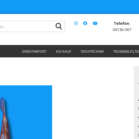
Telefon
:
Suche...
04136-567
DIREKTIMPORT
KOI KAUF
TEICHTECHNIK
TROMMELFILTE